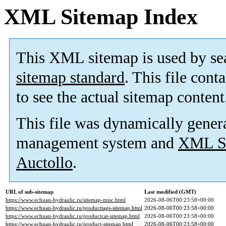
XML Sitemap Index
This XML sitemap is used by se
sitemap standard
. This file cont
to see the actual sitemap content
This file was dynamically gener
management system and
XML Si
Auctollo
.
URL of sub-sitemap
Last modified (GMT)
https://www.echuan-hydraulic.ru/sitemap-misc.html
2026-08-06T00:23:58+00:00
https://www.echuan-hydraulic.ru/producttags-sitemap.html
2026-08-06T00:23:58+00:00
https://www.echuan-hydraulic.ru/productcat-sitemap.html
2026-08-06T00:23:58+00:00
https://www.echuan-hydraulic.ru/product-sitemap.html
2026-08-06T00:23:58+00:00